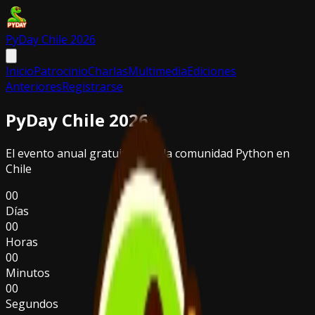
PyDay Chile 2026
Inicio
Patrocinio
Charlas
Multimedia
Ediciones
Anteriores
Registrarse
PyDay Chile 2026
El evento anual gratuito para la comunidad Python en
Chile
00
Días
00
Horas
00
Minutos
00
Segundos