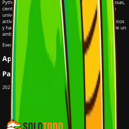
Python en Chile, entusiastas, desarrolladores, empresas,
científicos e investigadores académicos se reúnen en
universidades e institutos y organizan distintas
actividades, como charlas inspiradoras, talleres prácticos
y hackatones, éste día es para colaborar y disfrutar de un
ambiente lleno de entusiasmo.
Evento 100% Gratuito
Apoyan este evento:
Patrocinadores Gold
2026