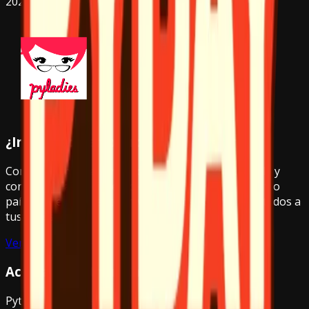
2026
¿Interesado en patrocinar PyDay Chile?
Conecta tu marca con la comunidad Python de Chile y
contribuye al crecimiento de la tecnología en nuestro
país. Existen diferentes niveles de patrocinio adaptados a
tus necesidades.
Ver beneficios de patrocinio
Contáctanos
Acerca de Python Chile
Python Chile es el punto de encuentro de todos los